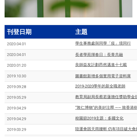
刊登日期
主題
學生事務處與同學「疫」境同行
2020.04.01
2020.04.01
長者學苑揮春日：長青共融
良師益友計劃昂然邁進十七載
2020.01.20
2019.10.30
圖書館新增多個實用電子資料庫
2019-2020學年的新全職老師
2019.09.28
教育局副局長蔡若蓮擔任獎助學金
2019.05.29
“敦仁博物”的美好注釋 —— 致香
2019.04.29
校園節2019主題：多國文化
2019.04.29
陸運會因天雨腰斬 仍有項目破大會
2019.03.29