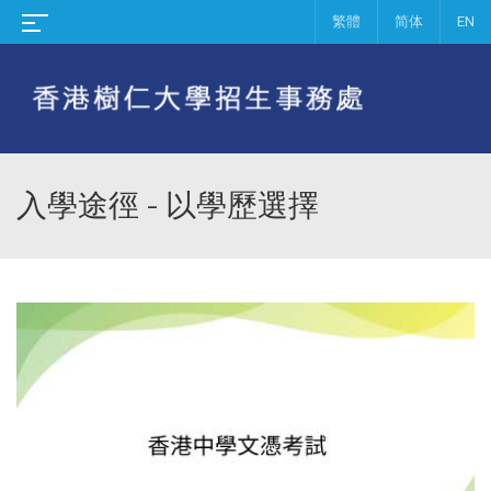
繁體
简体
EN
入學途徑 - 以學歷選擇