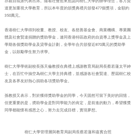
亦親自或派代表出席。隨着社會愈來愈認同樹仁大學的辦學理念，各方賢
達更加重視大學教育，所以本年度的頒獎典禮共頒發477個獎項，金額約
350萬元。
香港樹仁大學得到校董、教授、校友、各慈善基金會、商業機構、專業團
體及社會賢達捐贈的獎助學金，連同香港特區政府的自資專上獎學金及上
學期各個獎助學金及貸學金計劃，全學年合共頒發近870萬元的獎助學
金，以鼓勵學生努力求學。
樹仁大學學術副校長孫天倫教授在典禮上感謝教育局副局長蔡若蓮太平紳
士，在百忙中抽空為樹仁大學主持典禮，並感謝各社會賢達、歷屆樹仁校
友及各界友好熱心捐助各項獎助學金。
孫教授又表示，對於獲得獎助學金的同學，今天固然可留下美好的回憶，
但更重要的是，奬助學金是對同學能力的肯定，是前進的動力，希望獲獎
同學都能懷有感恩之心，努力去完成目標，實現夢想。
樹仁大學管理層與教育局副局長蔡若蓮和嘉賓合照