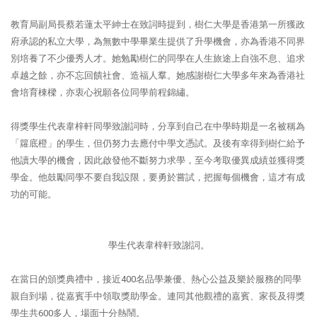
教育局副局長蔡若蓮太平紳士在致詞時提到，樹仁大學是香港第一所獲政
府承認的私立大學，為無數中學畢業生提供了升學機會，亦為香港不同界
別培養了不少優秀人才。她勉勵樹仁的同學在人生旅途上自強不息、追求
卓越之餘，亦不忘回饋社會、造福人羣。她感謝樹仁大學多年來為香港社
會培育棟樑，亦衷心祝願各位同學前程錦繡。
得獎學生代表韋梓軒同學致謝詞時，分享到自己在中學時期是一名被稱為
「籮底橙」的學生，但仍努力去應付中學文憑試。及後有幸得到樹仁給予
他讀大學的機會，因此啟發他不斷努力求學，至今考取優異成績並獲得獎
學金。他鼓勵同學不要自我設限，要勇於嘗試，把握每個機會，這才有成
功的可能。
學生代表韋梓軒致謝詞。
在當日的頒獎典禮中，接近400名品學兼優、熱心公益及樂於服務的同學
親自到場，從嘉賓手中領取獎助學金。連同其他觀禮的嘉賓、家長及得獎
學生共600多人，場面十分熱鬧。