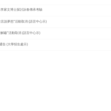
理系李家文博士探討詠春傳承考驗
雅言說夢想"活動取消 (語言中心示)
解蔽"活動取消 (語言中心示)
通告 (大學招生處示)