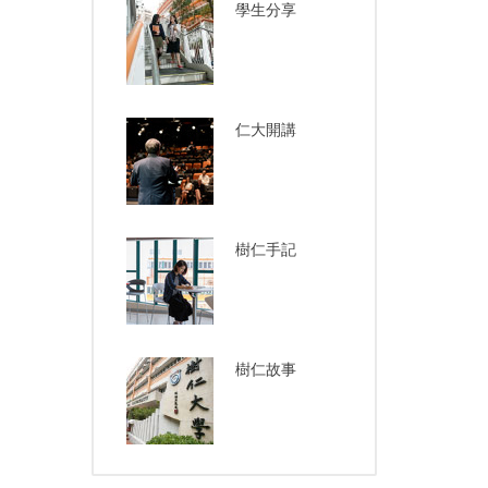
學生分享
仁大開講
樹仁手記
樹仁故事