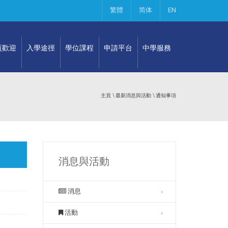
繁體
简体
EN
頁歡迎
入學途徑
學位課程
申請平台
中學服務
主頁
\
最新消息與活動
\
通知事項
消息與活動
消息
活動