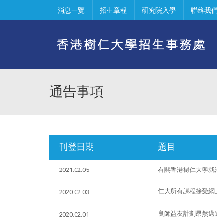
消息一覽
招生章程
研究院入學
聯絡我
通告事項
刊登日期
題目
2021.02.05
有關香港樹仁大學就
仁大所有課程接受網
2020.02.03
良師益友計劃昂然邁
2020.02.01