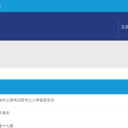
們
主
海外公開考試暫停之入學最新安排
上報名
進十七載