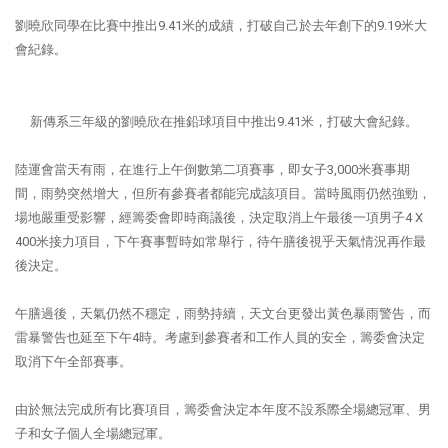
劉曉欣同學在比賽中推出9.41米的成績，打破自己於去年創下的9.19米大
會紀錄。
新傳系三年級的劉曉欣在推鉛球項目中推出9.41米，打破大會紀錄。
陸運會當天有雨，在進行上午倒數第二項賽事，即女子3,000米賽事期
間，雨勢突然增大，但所有參賽者都能完成該項目。當時風雨仍然強勁，
場地嚴重受影響，經籌委會即時商議後，決定取消上午最後一項男子4 X
400米接力項目，下午賽事暫時如常舉行，待午膳後視乎天氣情況再作最
後決定。
午膳過後，天氣仍然不穩定，雨勢持續，天文台更發出黃色暴雨警告，而
雷暴警告也延至下午4時。考慮到參賽者和工作人員的安全，籌委會決定
取消下午全部賽事。
由於無法完成所有比賽項目，籌委會決定本年度不設系際全場總冠軍、男
子和女子個人全場總冠軍。