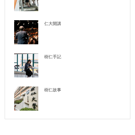
仁大開講
樹仁手記
樹仁故事