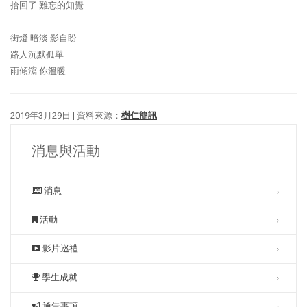
拾回了 難忘的知覺
街燈 暗淡 影自盼
路人沉默孤單
雨傾瀉 你溫暖
2019年3月29日 | 資料來源：
樹仁簡訊
消息與活動
消息
活動
影片巡禮
學生成就
通告事項