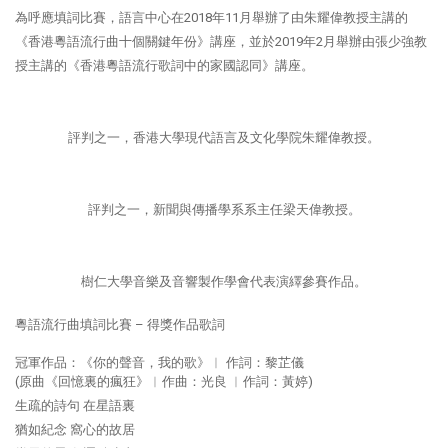
為呼應填詞比賽，語言中心在2018年11月舉辦了由朱耀偉教授主講的
《香港粵語流行曲十個關鍵年份》講座，並於2019年2月舉辦由張少強教
授主講的《香港粵語流行歌詞中的家國認同》講座。
評判之一，香港大學現代語言及文化學院朱耀偉教授。
評判之一，新聞與傳播學系系主任梁天偉教授。
樹仁大學音樂及音響製作學會代表演繹參賽作品。
粵語流行曲填詞比賽 – 得獎作品歌詞
冠軍作品：《你的聲音，我的歌》︳ 作詞：黎芷儀
(原曲《回憶裏的瘋狂》︳作曲：光良 ︳作詞：黃婷)
生疏的詩句 在星語裏
猶如紀念 窩心的故居