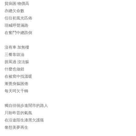
貧病困 物價高
亦總欠命數
任往初風光匹佈
現喊呼聲滿路
在奮鬥中總跌倒
沒有車 加無樓
三餐靠豉油
捱罵過 沒法躲
什麼也做錯
在被窩中找溫暖
漸覺身軀困倦
每天呵欠千轉
獨自徘徊步進鬧市的路人
只盼昨昔的氣氛
在沿途陌生漆黑欠護蔭
奢想美夢再生