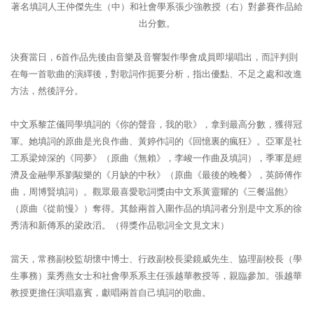
著名填詞人王仲傑先生（中）和社會學系張少強教授（右）對參賽作品給
出分數。
決賽當日，6首作品先後由音樂及音響製作學會成員即場唱出，而評判則
在每一首歌曲的演繹後，對歌詞作扼要分析，指出優點、不足之處和改進
方法，然後評分。
中文系黎芷儀同學填詞的《你的聲音，我的歌》，拿到最高分數，獲得冠
軍。她填詞的原曲是光良作曲、黃婷作詞的《回憶裏的瘋狂》。亞軍是社
工系梁焯深的《同夢》（原曲《無賴》，李峻一作曲及填詞），季軍是經
濟及金融學系劉駿樂的《月缺的中秋》（原曲《最後的晚餐》，英師傅作
曲，周博賢填詞）。觀眾最喜愛歌詞獎由中文系黃靈耀的《三餐温飽》
（原曲《從前慢》）奪得。其餘兩首入圍作品的填詞者分別是中文系的徐
秀清和新傳系的梁政滔。（得獎作品歌詞全文見文末）
當天，常務副校監胡懷中博士、行政副校長梁鏡威先生、協理副校長（學
生事務）葉秀燕女士和社會學系系主任張越華教授等，親臨參加。張越華
教授更擔任演唱嘉賓，獻唱兩首自己填詞的歌曲。