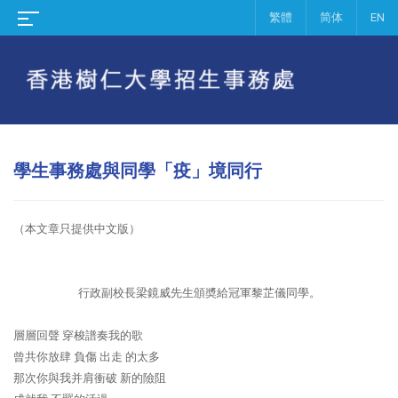
繁體
简体
EN
學生事務處與同學「疫」境同行
（本文章只提供中文版）
行政副校長梁鏡威先生頒奬給冠軍黎芷儀同學。
層層回聲 穿梭譜奏我的歌
曾共你放肆 負傷 出走 的太多
那次你與我并肩衝破 新的險阻