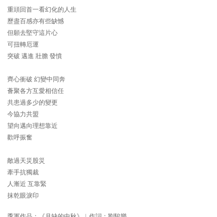
重頭回首一看幻化的人生
歷盡百感亦有些缺憾
但願去堅守這片心
可扭轉厄運
突破 邁進 壯膽 發憤
齊心衝破 幻變中同奔
薈聚各方互愛相信任
共患過多少的變更
今協力共盟
望向邁向理想靠近
歡呼振奮
敵過天災股災
牽手抗獨裁
人漸近 互靠緊
抹乾眼淚印
季軍作品：《月缺的中秋》︳作詞：劉駿樂