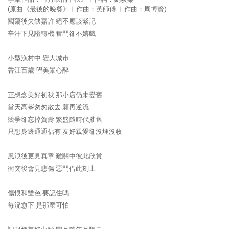
(原曲《最後的晚餐》︳作曲：英師傅 ︳作曲：周博賢)
闖蕩後欠缺嘉許 絕不應該緊記
辛汗下見證轉機 奮鬥卻不嬉戲
小型漁村中 變大城市
香江百歲 望美景心醉
正想念美好初秋 那小店仍未變舊
當天高峯匆匆散去 願再逆流
競爭卻忘掉賀壽 繁盛隨時代摧舊
只想身邊通通佔有 友好親愛卻沒埋沒收
風浪後更見真章 難關中彼此欣賞
衝突後會見悲傷 惡鬥借此刻上
傷恨和雙色 要記住嗎
每況愈下 是那麼可怕