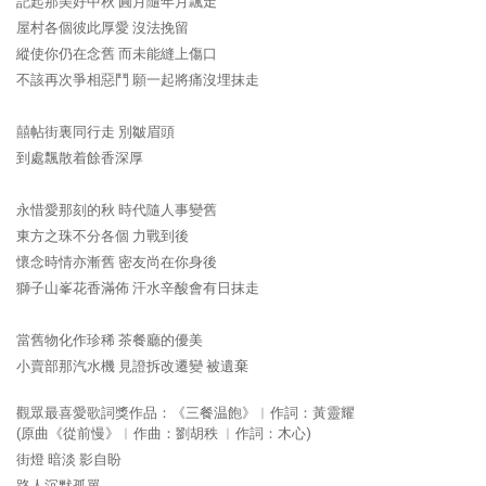
記起那美好中秋 圓月隨年月飄走
屋村各個彼此厚愛 沒法挽留
縱使你仍在念舊 而未能縫上傷口
不該再次爭相惡鬥 願一起將痛沒埋抹走
囍帖街裏同行走 別皺眉頭
到處飄散着餘香深厚
永惜愛那刻的秋 時代隨人事變舊
東方之珠不分各個 力戰到後
懷念時情亦漸舊 密友尚在你身後
獅子山峯花香滿佈 汗水辛酸會有日抹走
當舊物化作珍稀 茶餐廳的優美
小賣部那汽水機 見證拆改遷變 被遺棄
觀眾最喜愛歌詞獎作品：《三餐温飽》︳作詞：黃靈耀
(原曲《從前慢》︳作曲：劉胡秩 ︳作詞：木心)
街燈 暗淡 影自盼
路人沉默孤單