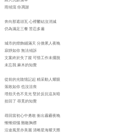
雨傾瀉 你凋謝
奔向那遮頭瓦 心裡鬱結沒消減
仍為滿足三餐 苦忍多遍
城市的燈飾鋪滿天 分擔累人夜晚
寂靜如你 無法傾訴
文案終於失了蹤 可惜工作未擺脫
未忘我 麻木的知覺
從前的光陰憶記起 精采動人耀眼
落敗如你 也沒沮喪
埋怨天色不見光 堅於反抗這灰暗
拾回了 尋覓的知覺
尋回當初心中勇敢 衝出霧霾夜晚
慚慚煩惱 難敵胸襟
沿途風景亦美麗 清晰星海耀天際