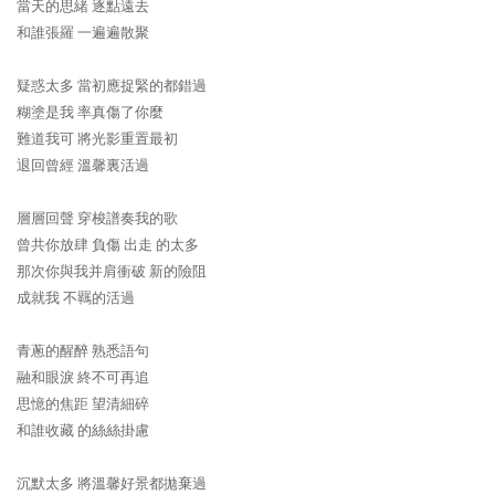
當天的思緒 逐點遠去
和誰張羅 一遍遍散聚
疑惑太多 當初應捉緊的都錯過
糊塗是我 率真傷了你麼
難道我可 將光影重置最初
退回曾經 溫馨裏活過
層層回聲 穿梭譜奏我的歌
曾共你放肆 負傷 出走 的太多
那次你與我并肩衝破 新的險阻
成就我 不羈的活過
青蔥的醒醉 熟悉語句
融和眼淚 終不可再追
思憶的焦距 望清細碎
和誰收藏 的絲絲掛慮
沉默太多 將溫馨好景都拋棄過