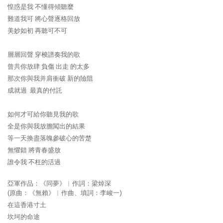
惶惑是我 不懂得傾聽麼
難道我可 將心聲逐格回放
美妙如初 再聽可不可
層層回聲 穿梭譜奏我的歌
曾共你放肆 負傷 出走 的太多
那次你與我并肩衝破 新的險阻
成就過 最真的付託
如何才可給你聽見我的歌
全是你與我放膽闖出的結果
等一天換盡落魄參破心的苦楚
無懼錯 將青春盛放
誰令我 不枉的活過
亞軍作品：《同夢》︳作詞：梁焯深
(原曲：《無賴》︳作曲、填詞：李峻一)
在這香港寸土
坎坷的命途