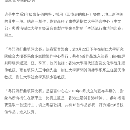
成就我 不羈的活過
這是中文系3年級黎芷儀同學，採用《回憶裏的瘋狂》樂曲，填上新詞後
的其中一段。她這一創作，為她贏得了由香港樹仁大學語言中心（中文
部）與香港樹仁大學音樂及音響製作學會合辦的「粵語流行曲填詞比賽」
冠軍。
「粵語流行曲填詞比賽」決賽暨音樂會，於3月22日下午在樹仁大學研究
院綜合大樓賽馬會多媒體製作中心舉行，共有6首作品進入決賽，由4位評
判即場評選冠、亞、季軍，他們包括：香港大學現代語言及文化學院朱耀
偉教授、著名填詞人王仲傑先生、樹仁大學新聞與傳播學系系主任梁天偉
教授、樹仁大學社會學系張少強教授。
「粵語流行曲填詞比賽」是語言中心在2018年9月成立時宣布舉辦的，對
象為所有樹仁在讀學生，比賽主題是「香港生活與香港精神」。參加者需
要選取一首流行曲，填上粵語歌詞。共有18首作品參賽，評判選出6首較
佳作品，進入決賽。