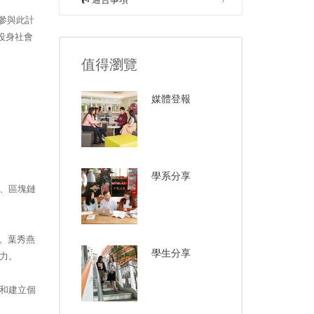
參與此計
投身社會
值得瀏覽
媒體登報
學系分享
、區塊鏈
訊。葉秀燕
學生分享
力。
和建立個