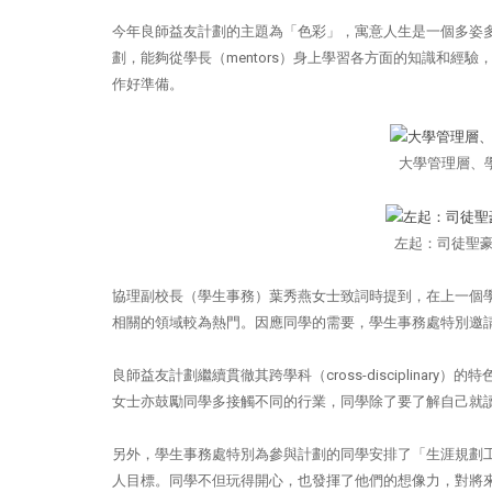
今年良師益友計劃的主題為「色彩」，寓意人生是一個多姿多
劃，能夠從學長（mentors）身上學習各方面的知識和
作好準備。
大學管理層、
左起：司徒聖豪
協理副校長（學生事務）葉秀燕女士致詞時提到，在上一個
相關的領域較為熱門。因應同學的需要，學生事務處特別邀
良師益友計劃繼續貫徹其跨學科（cross-disciplin
女士亦鼓勵同學多接觸不同的行業，同學除了要了解自己就
另外，學生事務處特別為參與計劃的同學安排了「生涯規劃
人目標。同學不但玩得開心，也發揮了他們的想像力，對將