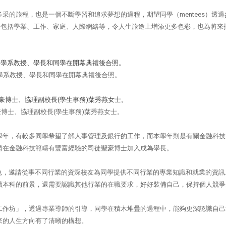
采的旅程，也是一個不斷學習和追求夢想的過程，期望同學（mentees）透過
經驗，包括學業、工作、家庭、人際網絡等，令人生旅途上增添更多色彩，也為將來
學系教授、學長和同學在開幕典禮後合照。
博士、協理副校長(學生事務)葉秀燕女士。
學年，有較多同學希望了解人事管理及銀行的工作，而本學年則是有關金融科技
請在金融科技範疇有豐富經驗的司徒聖豪博士加入成為學長。
ary）的特色，邀請從事不同行業的資深校友為同學提供不同行業的專業知識和就業的資
讀本科的前景，還需要認識其他行業的在職要求，好好裝備自己，保持個人競爭
工作坊」，透過專業導師的引導，同學在積木堆疊的過程中，能夠更深認識自己
來的人生方向有了清晰的構想。