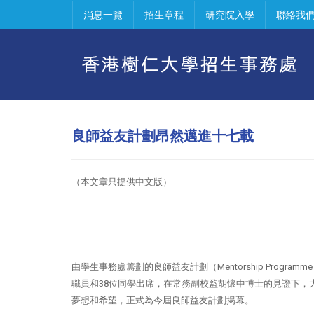
消息一覽
招生章程
研究院入學
聯絡我
良師益友計劃昂然邁進十七載
（本文章只提供中文版）
由學生事務處籌劃的良師益友計劃（Mentorship Progr
職員和38位同學出席，在常務副校監胡懷中博士的見證下
夢想和希望，正式為今屆良師益友計劃揭幕。