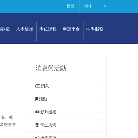
繁體
简体
EN
頁歡迎
入學途徑
學位課程
申請平台
中學服務
消息與活動
消息
活動
影片巡禮
校友、教
，象徵發放
學生成就
通告事項