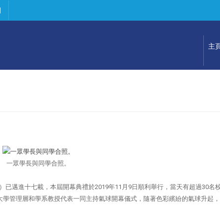
們
主
一眾學長與同學合照。
amme）已邁進十七載，本屆開幕典禮於2019年11月9日順利舉行，當天有超過30名
，大學管理層和學系教授代表一同主持氣球開幕儀式，隨著色彩繽紛的氣球升起