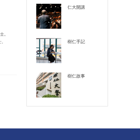
仁大開講
樹仁手記
士。
樹仁故事