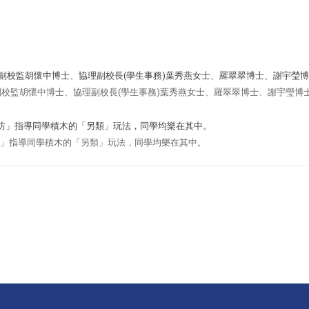
校監胡懷中博士、協理副校長(學生事務)葉秀燕女士、羅翠翠博士、謝宇瑩博
」指導同學積木的「另類」玩法，同學均樂在其中。