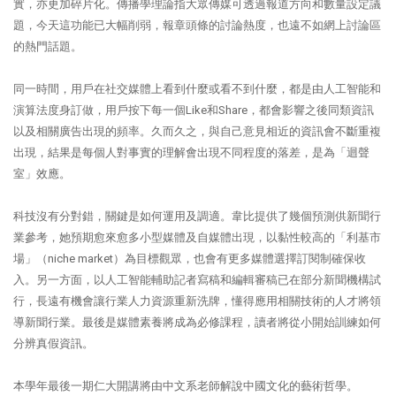
實，亦更加碎片化。傳播學理論指大眾傳媒可透過報道方向和數量設定議
題，今天這功能已大幅削弱，報章頭條的討論熱度，也遠不如網上討論區
的熱門話題。
同一時間，用戶在社交媒體上看到什麼或看不到什麼，都是由人工智能和
演算法度身訂做，用戶按下每一個Like和Share，都會影響之後同類資訊
以及相關廣告出現的頻率。久而久之，與自己意見相近的資訊會不斷重複
出現，結果是每個人對事實的理解會出現不同程度的落差，是為「迴聲
室」效應。
科技沒有分對錯，關鍵是如何運用及調適。韋比提供了幾個預測供新聞行
業參考，她預期愈來愈多小型媒體及自媒體出現，以黏性較高的「利基市
場」（niche market）為目標觀眾，也會有更多媒體選擇訂閱制確保收
入。另一方面，以人工智能輔助記者寫稿和編輯審稿已在部分新聞機構試
行，長遠有機會讓行業人力資源重新洗牌，懂得應用相關技術的人才將領
導新聞行業。最後是媒體素養將成為必修課程，讀者將從小開始訓練如何
分辨真假資訊。
本學年最後一期仁大開講將由中文系老師解說中國文化的藝術哲學。