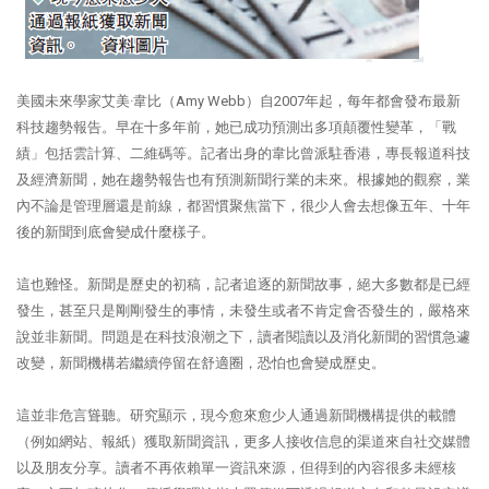
美國未來學家艾美·韋比（Amy Webb）自2007年起，每年都會發布最新
科技趨勢報告。早在十多年前，她已成功預測出多項顛覆性變革，「戰
績」包括雲計算、二維碼等。記者出身的韋比曾派駐香港，專長報道科技
及經濟新聞，她在趨勢報告也有預測新聞行業的未來。根據她的觀察，業
內不論是管理層還是前線，都習慣聚焦當下，很少人會去想像五年、十年
後的新聞到底會變成什麼樣子。
這也難怪。新聞是歷史的初稿，記者追逐的新聞故事，絕大多數都是已經
發生，甚至只是剛剛發生的事情，未發生或者不肯定會否發生的，嚴格來
說並非新聞。問題是在科技浪潮之下，讀者閱讀以及消化新聞的習慣急遽
改變，新聞機構若繼續停留在舒適圈，恐怕也會變成歷史。
這並非危言聳聽。研究顯示，現今愈來愈少人通過新聞機構提供的載體
（例如網站、報紙）獲取新聞資訊，更多人接收信息的渠道來自社交媒體
以及朋友分享。讀者不再依賴單一資訊來源，但得到的內容很多未經核