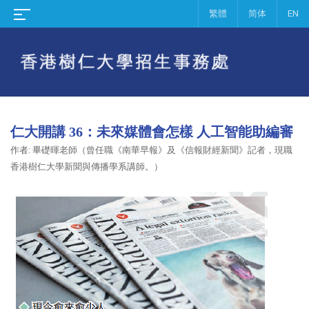
繁體
简体
EN
仁大開講 36：未來媒體會怎樣 人工智能助編審
作者: 畢礎暉老師（曾任職《南華早報》及《信報財經新聞》記者，現職
香港樹仁大學新聞與傳播學系講師。）