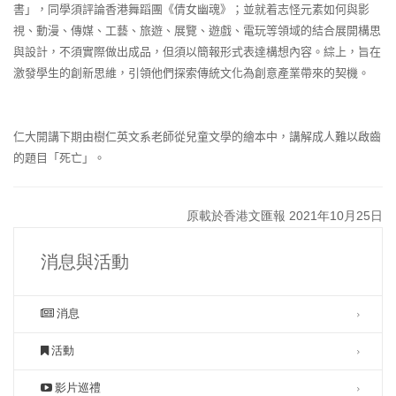
書」，同學須評論香港舞蹈團《倩女幽魂》；並就着志怪元素如何與影
視、動漫、傳媒、工藝、旅遊、展覽、遊戲、電玩等領域的結合展開構思
與設計，不須實際做出成品，但須以簡報形式表達構想內容。綜上，旨在
激發學生的創新思維，引領他們探索傳統文化為創意產業帶來的契機。
仁大開講下期由樹仁英文系老師從兒童文學的繪本中，講解成人難以啟齒
的題目「死亡」。
原載於香港文匯報 2021年10月25日
消息與活動
消息
活動
影片巡禮