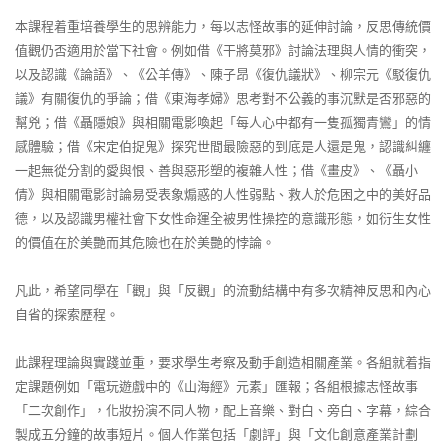
本課程着重培養學生的思辨能力，每以志怪故事的延伸討論，反思傳統價
值觀仍否適用於當下社會。例如借《干將莫邪》討論法理與人情的衝突，
以及認識《論語》、《公羊傳》、陳子昂《復仇議狀》、柳宗元《駁復仇
議》有關復仇的爭論；借《東海孝婦》思考對不公義的事沉默是否邪惡的
幫兇；借《聶隱娘》與相關電影喚起「每人心中都有一隻孤獨青鸞」的情
感體驗；借《宋定伯捉鬼》探究世間最險惡的到底是人還是鬼，認識糾纏
一起無從分割的愛與恨、善與惡形塑的複雜人性；借《畫皮》、《聶小
倩》與相關電影討論易受表象煽惑的人性弱點、救人於危困之中的美好品
德，以及認識男權社會下女性命運全被男性操控的意識形態，如衍生女性
的價值在於美艷而其危險也在於美艷的悖論。
凡此，希望同學在「觀」與「反觀」的流動結構中有多次精神反思和內心
自省的探索歷程。
此課程理論與實踐並重，要求學生考察及動手創造相關產業。各組就着指
定課題例如「電玩遊戲中的《山海經》元素」匯報；各組根據志怪故事
「二次創作」，化妝扮演不同人物，配上音樂、對白、旁白、字幕，綜合
製成五分鐘的故事短片。個人作業包括「劇評」與「文化創意產業計劃