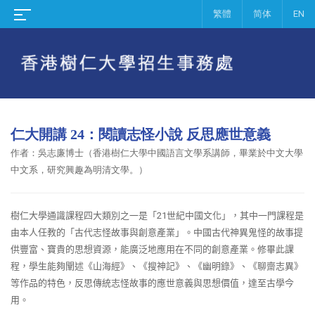
繁體
简体
EN
仁大開講 24：閱讀志怪小說 反思應世意義
作者：
吳志廉博士（香港樹仁大學中國語言文學系講師，畢業於中文大學
中文系，研究興趣為明清文學。）
樹仁大學通識課程四大類別之一是「
21
世紀中國文化」，其中一門課程是
由本人任教的「古代志怪故事與創意產業」。中國古代神異鬼怪的故事提
供豐富、寶貴的思想資源，能廣泛地應用在不同的創意產業。修畢此課
程，學生能夠闡述《山海經》、《搜神記》、《幽明錄》、《聊齋志異》
等作品的特色，反思傳統志怪故事的應世意義與思想價值，達至古學今
用。