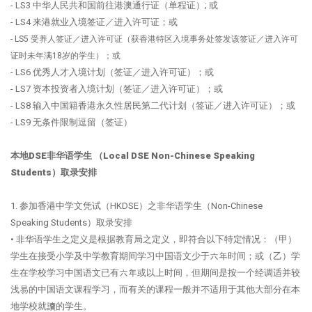
- LS3 中华人民共和国前往港澳通行证（单程证）; 或
- LS4 来港就业入境签证／进入许可证；或
- LS5 受养人签证／进入许可证（获香港特区入境事务处签发该签证／进入许可
证时未年满18岁的学生）；或
- LS6 优秀人才入境计划（签证／进入许可证）；或
- LS7 资本投资者入境计划（签证／进入许可证）；或
- LS8 输入中国籍香港永久性居民第二代计划（签证／进入许可证）；或
- LS9 无条件限制逗留（签证）
本地DSE非华语学生 （Local DSE Non-Chinese Speaking
Students）取录安排
1. 参加香港中学文凭试（HKDSE）之非华语学生（Non-Chinese
Speaking Students）取录安排
• 非华语学生之定义是根据教育局之定义，即符合以下特定情况：（甲）
学生在接受小学及中学教育期间学习中国语文少于六年时间；或（乙）学
生在学校学习中国语文已有六年或以上时间，但期间是按一个经调适并较
浅易的中国语文课程学习，而有关的课程一般并不适用于其他大部分在本
地学校就讀的学生。