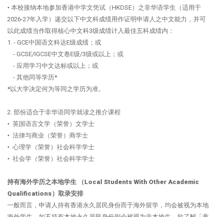
• 本校接纳本地参加香港中学文凭试（HKDSE）之非华语学生（适用于
2026-27年入学）递交以下中文科成绩用作证明申请人之中文能力，并可
以此成绩当作取得核心中文科3级成绩计入最佳五科成绩内：
1. - GCE中国语文科达E级成绩；或
- GCSE/IGCSE中文卷E级/3级或以上；或
- 应用学习中文达标或以上；或
- 其他同等学历*
*以大学决定何为等同之学历为准。
2. 部份适合于非华语同学就读之推介课程
•
英国语言文学（荣誉）文学士
•
法律与商业（荣誉）商学士
•
心理学（荣誉）社会科学学士
•
社会
学（荣誉）社会科学学士
持有海外学历之本地学生 （Local Students With Other Academic
Qualifications）取录安排
一般而言，申请人持有香港永久居民身份而于海外留学，均会被视为本地
海外学生。如不持有本地永久居民身份则会被视为非本地生。欲了解「
非