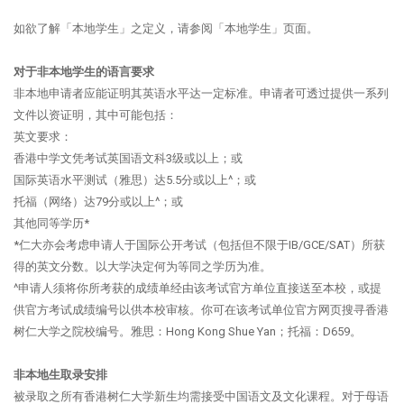
如欲了解「本地学生」之定义，请参阅「本地学生」页面。
对于非本地学生的语言要求
非本地申请者应能证明其英语水平达一定标准。申请者可透过提供一系列
文件以资证明，其中可能包括：
英文要求：
香港中学文凭考试英国语文科3级或以上；或
国际英语水平测试（雅思）达5.5分或以上^；或
托福（网络）达79分或以上^；或
其他同等学历*
*仁大亦会考虑申请人于国际公开考试（包括但不限于IB/GCE/SAT）所获
得的英文分数。以大学决定何为等同之学历为准。
^申请人须将你所考获的成绩单经由该考试官方单位直接送至本校，或提
供官方考试成绩编号以供本校审核。你可在该考试单位官方网页搜寻香港
树仁大学之院校编号。雅思：Hong Kong Shue Yan；托福：D659。
非本地生取
录
安
排
被录取之所有香港树仁大学新生均需接受中国语文及文化课程。对于母语