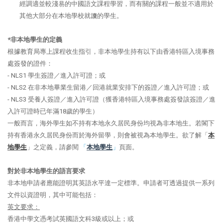
經調適並較淺易的中國語文課程學習，而有關的課程一般並不適用於
其他大部分在本地學校就讀的學生。
*非本地學生的定義
根據教育局專上課程收生指引，非本地學生持有以下由香港特區入境事務
處簽發的證件：
- NLS1 學生簽證／進入許可證；或
- NLS2 在非本地畢業生留港／回港就業安排下的簽證／進入許可證；或
- NLS3 受養人簽證／進入許可證（獲香港特區入境事務處簽發該簽證／進
入許可證時已年滿18歲的學生）
一般而言，海外學生如不持有本地永久居民身份均視為非本地生。若閣下
持有香港永久居民身份而於海外留學，則會被視為本地學生。欲了解「
本
地學生
」之定義，
請參閱
「
本地學生
」
頁面。
對於非本地學生的語言要求
非本地申請者應能證明其英語水平達一定標準。申請者可透過提供一系列
文件以資證明，其中可能包括：
英文要求：
香港中學文憑考試英國語文科3級或以上；或