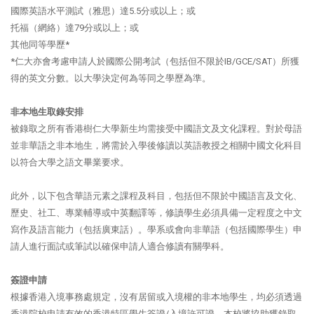
國際英語水平測試（雅思）達5.5分或以上；或
托福（網絡）達79分或以上；或
其他同等學歷*
*仁大亦會考慮申請人於國際公開考試（包括但不限於IB/GCE/SAT）所獲
得的英文分數。以大學決定何為等同之學歷為準。
非本地生取錄安排
被錄取之所有香港樹仁大學新生均需接受中國語文及文化課程。對於母語
並非華語之非本地生，將需於入學後修讀以英語教授之相關中國文化科目
以符合大學之語文畢業要求。
此外，以下包含華語元素之課程及科目，包括但不限於中國語言及文化、
歷史、社工、專業輔導或中英翻譯等，修讀學生必須具備一定程度之中文
寫作及語言能力（包括廣東話）。學系或會向非華語（包括國際學生）申
請人進行面試或筆試以確保申請人適合修讀有關學科。
簽證申請
根據香港入境事務處規定，沒有居留或入境權的非本地學生，均必須透過
香港院校申請有效的香港特區學生簽證/入境許可證。本校將協助獲錄取