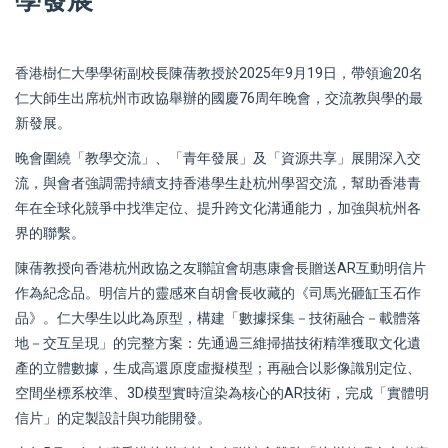
香港樹仁大學學術副校長陳蒨教授於2025年9月19日，帶領逾20名
仁大師生出席杭州市政協舉辦的國慶76周年晚會，交流教與學的最
新發展。
晚會圍繞「教學交流」、「青年發展」及「資源共享」展開深入交
流，與會者強調需持續支持香港學生赴杭州學習交流，幫助香港青
年在全球化競爭中找準定位、提升跨文化溝通能力，加強與杭州各
界的聯繫。
陳蒨教授向香港杭州政協之友聯誼會胡惠康會長贈送AR互動明信片
作為紀念品。明信片的靈感來自胡會長收藏的《司馬光砸缸玉石作
品》。仁大學生以此為原型，構建「數據採集－技術融合－載體落
地－交互呈現」的完整方案：先通過三維掃描技術精準獲取文化遺
產的立體數據，生成高還原度虛擬模型；再融合以影像識別定位、
空間坐標系校準、3D模型實時渲染為核心的AR技術，完成「實體明
信片」的定製設計與功能開發。