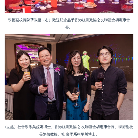
學術副校長陳蒨教授（右）致送紀念品予香港杭州政協之友聯誼會胡惠康會
長。
(左起）社會學系吳妮娜博士、香港杭州政協之 友聯誼會胡惠康會長、學術副校
長陳蒨教授、社 會學系柯平川博士。