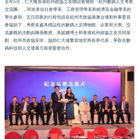
去年5月，仁大獲香港杭州政協之友聯誼會贊助「杭州數碼人文考察
交流團」，30名來自社會學系、工商管理學系和經濟及金融學系的
學生參與。五日四夜的行程包括在杭州市政協港澳台僑和外事委員
會協助下，考察多處具標誌性的數碼人文博物館、企業和大學。交
流參觀的活動由陳蒨教授、吳妮娜博士和香港杭州政協之友共同策
劃，杭州市政協安排，協助仁大連繫當地官商各界代表，爭取在數
碼科技和人文發展方面更緊密合作。