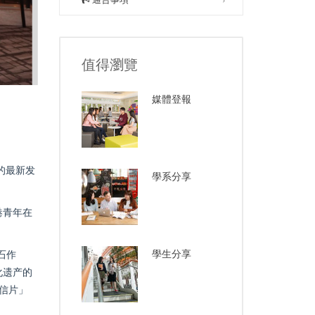
值得瀏覽
媒體登報
的最新发
學系分享
港青年在
學生分享
石作
化遗产的
信片」