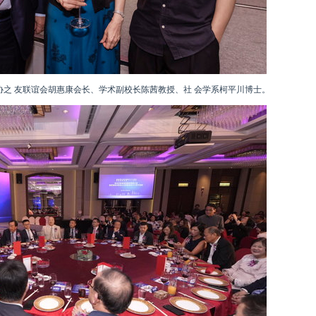
协之 友联谊会胡惠康会长、学术副校长陈茜教授、社 会学系柯平川博士。