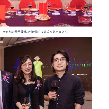
）致送纪念品予香港杭州政协之友联谊会胡惠康会长。