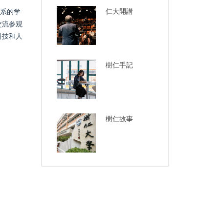
仁大開講
学系的学
交流参观
科技和人
樹仁手記
樹仁故事