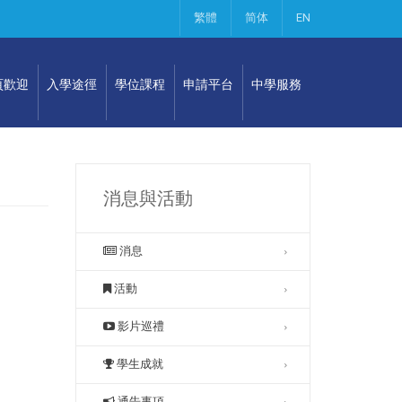
繁體
简体
EN
頁歡迎
入學途徑
學位課程
申請平台
中學服務
消息與活動
消息
活動
影片巡禮
學生成就
通告事項