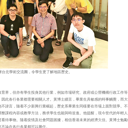
辦台北學術交流團，令學生更了解地區歷史。
教育界，但亦有學生投身其他行業，例如市場研究、政府或公營機構行政工作等
，因此各行各業都需要相關人才。黃博士續言，畢業生具敏感的時事觸覺，而大
他不諱言，隨着不少新興行業崛起，歷史系畢業生同樣要在市場上面對競爭。不
調整課程內容或教學方法，務求學生也能與時並進。他提醒，現今世代的年輕人
度看待事物。隨着疫情及社會問題困擾，相信香港未來的經濟欠佳。黃博士勉勵
來不論在各行各業都可以勝任。