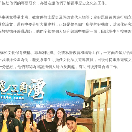
了協助他們的專題研究，亦旨在讓他們了解從事歷史文化的工作。
學生研究香港米商、教會傳教士歷史及評論古代人物等；定好題目後再進行獨立
撰寫論文，過程中要分析大量史料，正好是整合四年所學的好機會，以深化研究
及教授擔任兼職講師，他們全都在個人研究領域中獨當一面，因此學生可按興趣
構如文化保育機構、非牟利組織、公或私營教育機構等工作，一方面希望貼合
士以海洋公園為例，歷史系學生可擔任文化深度遊導賞員，日後可從事旅遊或文
十分熱烈，他們都認為可認清個人能力及興趣，有助日後揀選合適工作。