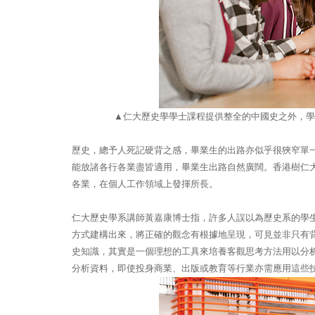
▲
仁大歷史學學士課程提供整全的中國史之外，學
歷史，總予人死記硬背之感，畢業生的出路亦似乎很狹窄單
能放諸各行各業盡皆適用，畢業生出路自然廣闊。香港樹仁
各業，在個人工作領域上發揮所長。
仁大歷史學系講師黃嘉康博士指，許多人誤以為歷史系的學
方式建構出來，將正確的觀念有根據地呈現，可見並非只有
史知識，其實是一個理想的工具來培養客觀思考方法用以分
分析資料，即使投身商業、出版或教育等行業亦需應用這些