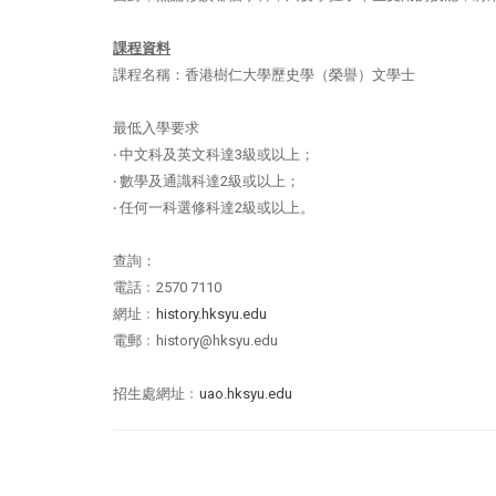
課程資料
課程名稱：香港樹仁大學歷史學（榮譽）文學士
最低入學要求
‧
中文科及英文科達
3
級或以上；
‧
數學及通識科達
2
級或以上；
‧
任何一科選修科達
2
級或以上。
查詢：
電話﹕
2570 7110
網址﹕
history.hksyu.edu
電郵﹕
history@hksyu.edu
招生處網址﹕
uao.hksyu.edu