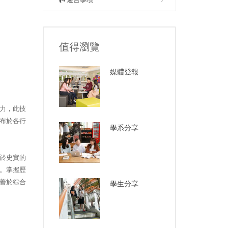
值得瀏覽
媒體登報
力，此技
布於各行
學系分享
於史實的
。掌握歷
善於綜合
學生分享