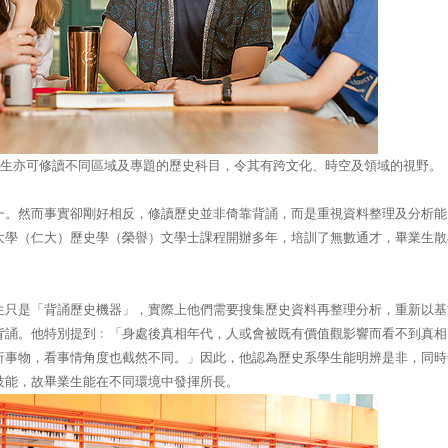
生亦可修讀不同區域及專題的歷史科目，令其有跨文化、時空及領域的視野。
一。然而事實卻剛好相反，修讀歷史並非倚靠背誦，而是重視資料整理及分析能
大學（仁大）歷史學（榮譽）文學士課程開辦多年，培訓了無數通才，畢業生散
生只是「背誦歷史機器」，實際上他們需要搜集歷史資料再整理分析，重新以基
背誦。他特別提到﹕「身處後真相年代，人或會被既有價值觀影響而看不到真相
析事物，看事情角度也截然不同。」因此，他認為歷史系學生能明辨是非，同時
技能，故畢業生能在不同環境中發揮所長。