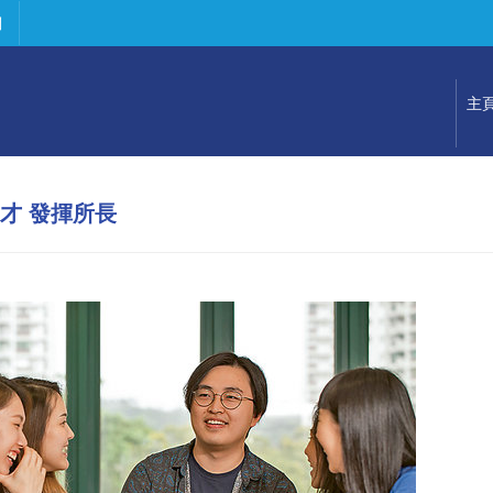
們
主
才 發揮所長