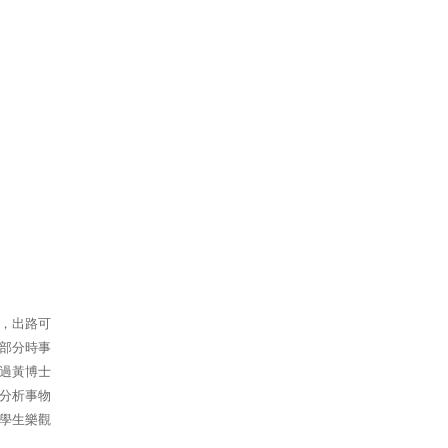
，出路可
部分時事
過黃博士
分析事物
學生樂觀