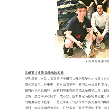
▲
學系每年會舉
具備通才技能
就業出路多元
談到畢業生出路，黃嘉康博士坦言大部分畢業生均從事文化
謂相當廣泛。他重申，歷史系着重學生整理及分析資料能力
都與商界息息相關，故有利學生在商業或金融機構工作；但
認為，歷史學課程絕非一成不變，院校會定時按社會變化，
的角度或會比較單一，歷史學正正培訓學生以多元客觀的角
面對，無論修讀哪個學科，只要掌握了畢生受用的技能，將