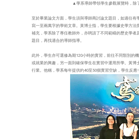
▲
學系導師帶領學生參觀展覽時，除
至於畢業論文方面，學生須與導師商討論文題目，如過往有
寫一至兩萬字的學術文章。黃博士指，學生要根據史學方法
補充，學系除了專任教師外，亦聘請了不同範疇的歷史學者
題目，再找適合的導師指導。
此外，學生亦可選修為期
120
小時的實習，前往不同類別的機
或就業的興趣，另一面則確保學生在實習中運用所學。黃博
行業。他稱，學系每年提供約
40
至
50
個實習空缺，學生反應