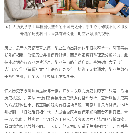
▲
仁大历史学学士课程提供整全的中国史之外，学生亦可修读不同区域及
专题的历史科目，令其有跨文化、时空及领域的视野。
历史，总予人死记硬背之感，毕业生的出路亦似乎很狭窄单一。然而事实
却刚好相反，修读历史并非倚靠背诵，而是重视资料整理及分析能力，此
技能放诸各行各业尽皆适用，毕业生出路自然广阔。香港树仁大学（仁
大）历史学（荣誉）文学士课程开办多年，培训了无数通才，毕业生散布
于各行各业，在个人工作领域上发挥所长。
仁大历史学系讲师黄嘉康博士指，许多人误以为历史系的学生只是「背诵
历史机器」，实际上他们需要搜集历史数据再整理分析，重新以基于史实
的方式建构出来，将正确的观念有根据地呈现，可见并非只有背诵。他特
别提到﹕「身处后真相年代，人或会被既有价值观影响而看不到真相。掌
握历史知识，其实是一个理想的工具来培养客观思考方法用以分析事物，
看事情角度也截然不同。」因此，他认为历史系学生能明辨是非，同时善