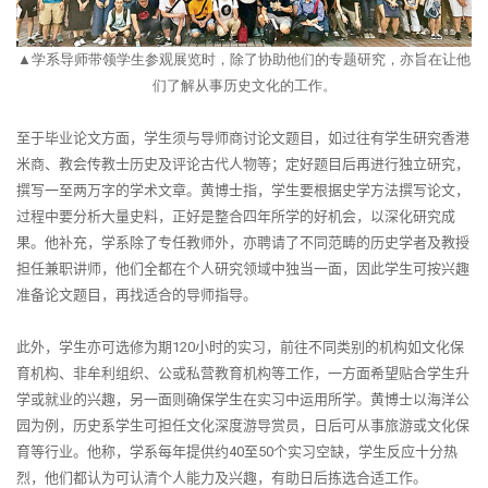
▲
学系导师带领学生参观展览时，除了协助他们的专题研究，亦旨在让他
们了解从事历史文化的工作。
至于毕业论文方面，学生须与导师商讨论文题目，如过往有学生研究香港
米商、教会传教士历史及评论古代人物等；定好题目后再进行独立研究，
撰写一至两万字的学术文章。黄博士指，学生要根据史学方法撰写论文，
过程中要分析大量史料，正好是整合四年所学的好机会，以深化研究成
果。他补充，学系除了专任教师外，亦聘请了不同范畴的历史学者及教授
担任兼职讲师，他们全都在个人研究领域中独当一面，因此学生可按兴趣
准备论文题目，再找适合的导师指导。
此外，学生亦可选修为期
120
小时的实习，前往不同类别的机构如文化保
育机构、非牟利组织、公或私营教育机构等工作，一方面希望贴合学生升
学或就业的兴趣，另一面则确保学生在实习中运用所学。黄博士以海洋公
园为例，历史系学生可担任文化深度游导赏员，日后可从事旅游或文化保
育等行业。他称，学系每年提供约
40
至
50
个实习空缺，学生反应十分热
烈，他们都认为可认清个人能力及兴趣，有助日后拣选合适工作。