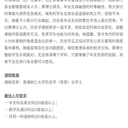
各业都需要相关人才。黄博士续言，毕业生具敏感的时事触觉，而大部分
时事都与商界息息相关，故有利学生在商业或金融机构工作；但他不讳
言，随着不少新兴行业崛起，历史系毕业生同样要在市场上面对竞争。不
过黄博士认为，历史学课程绝非一成不变，院校会定时按社会变化，调整
课程内容或教学方法，务求学生也能与时并进。他提醒，现今世代的年轻
人分析事物的角度或会比较单一，历史学正正培训学生以多元客观的角度
看待事物。随着疫情及社会问题困扰，相信香港未来的经济欠佳。黄博士
勉励学生乐观面对，无论修读哪个学科，只要掌握了毕生受用的技能，将
来不论在各行各业都可以胜任。
课程数据
课程名称：香港树仁大学历史学（荣誉）文学士
最低入学要求
‧
中文科及英文科达
3
级或以上；
‧
数学及通识科达
2
级或以上；
‧
任何一科选修科达
2
级或以上。