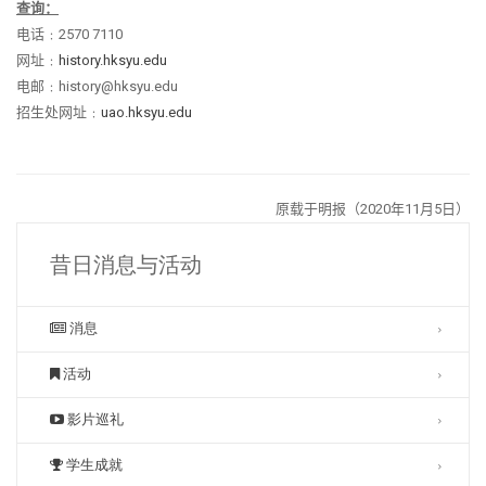
查询：
电话﹕
2570 7110
网址﹕
history.hksyu.edu
电邮﹕
history@hksyu.edu
招生处网址﹕
uao.hksyu.edu
原载于明报（
2020
年
11
月
5
日）
昔日消息与活动
消息
活动
影片巡礼
学生成就