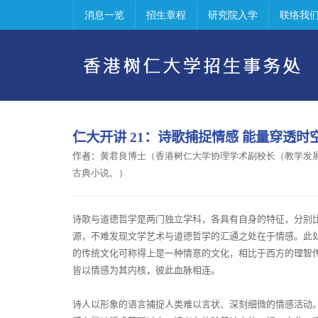
消息一览
招生章程
研究院入学
联络我
仁大开讲
21
：
诗歌捕捉情感
能量穿透时
作者：
黄君良博士（香港树仁大学协理学术副校长（教学发
古典小说。）
诗歌与道德哲学是两门独立学科，各具有自身的特征，分别
源，不难发现文学艺术与道德哲学的汇通之处在于情感。此
的传统文化可称得上是一种情意的文化，相比于西方的理智
皆以情感为其内核，彼此血脉相连。
诗人以形象的语言捕捉人类难以言状、深刻细微的情感活动