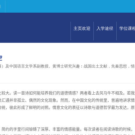
们
主页欢迎
入学途径
学位课
空
展）及中国语言文学系副教授。黄博士研究兴趣︰战国出土文献，先秦思想，情
比较大。读一首诗如何能培养我们的道德情感？两者看上去风马牛不相及。若我
处汇通并非孤立、偶然的文化现象。然而，在中国文化的传统里，普遍地讲求情
传统，彼此形成了鲜明的对照。情意文化的表征以诗歌与道德哲学最为发达，原
。简约的字里行间镕铸了深厚、丰富的情感能量。每次读者在阅读诗歌的时候，