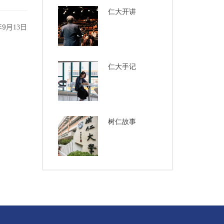
仁大开讲
9
年
月13
日
仁大手记
树仁故事