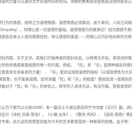
情感的力量可以通过文字穿透时间和空间。诗歌的审美感受是情感动荡的复合心
德行为的情感，就称之为道德情感。道德情感必须真切。由于真切，人际之间相
（
Empathy
）。同理心是一切道德的基础。道德情感为何要真切？因为情感不真
情感皆在体认人类的情感经验。体认情感的渠道——同理心又巧妙地另称作为移
密封的圆，互不交涉。若我们打破两者的密封状态，以移情为手段，将读诗的情
之时检验情感真挚程度的唯一的尺度。例如，
「忧」
和
「乐」是两种相反的情
忧患激发生命奋发的力量）
，「乐」是验证成就道德的指标（以成就德性为大
真智慧，也不能真成德。如何测量「忧」和「乐」的程度？那就如读一首离别
移植对于「忧」和「乐」的体验上，修学的人读诗为证，有法可循，容易拿捏好
生认为下限为公元前
300
年）有一篇出土于湖北郭店的竹书文献《五行》篇，讲
引《诗经·召南·草虫》、《小雅·出车》、《曹风·鸤鸠》、《邶风·燕燕》等
性专章。此久远的思想是否能为今天的艺术教育提供一种崭新的视角。孟子称：
。