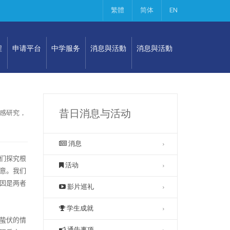
繁體
简体
EN
程
申请平台
中学服务
消息與活動
消息與活動
昔日消息与活动
感研究，
消息
们探究根
活动
意。我们
因是两者
影片巡礼
学生成就
蛰伏的情
通告事项