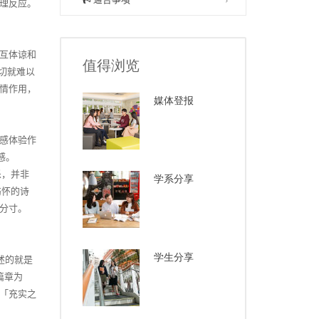
理反应。
互体谅和
值得浏览
切就难以
情作用，
媒体登报
感体验作
感。
乐，并非
学系分享
伤怀的诗
分寸。
学生分享
述的就是
篇章为
「充实之