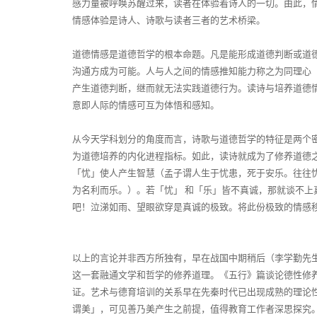
感力量被呼唤苏醒过来，读者在体验着诗人的一切。由此，
情感体验是诗人、诗歌与读者三者的艺术桥梁。
道德情感是道德哲学的根本命题。凡是能形成道德判断或道
沟通方成为可能。人与人之间的情感推知能力称之为同理心
产生道德判断，继而就无法实践道德行为。读诗与培养道德
意即人际的情感可互为体悟和感知。
从今天学科划分的角度而言，诗歌与道德哲学的特征是两个
为道德培养的内化进程指标。如此，读诗就成为了修养道德
「忧」使人产生智慧（孟子谓人生于忧患，死于安乐。往往
为名利而乐。）。若「忧」
和「乐」皆不真诚，那就谈不上
吧！泣涕如雨、望眼欲穿是真诚的极致。将此份极致的情感
以上的言论并非西方所独有，早在战国中期稍后（李学勤先
这一套融通文学和哲学的修养道理。《五行》篇谈论德性修养征
证。艺术与德育培训的关系早在先秦时代已出现成熟的理论
谓美」，可见善乃美产生之前提，值得教育工作者深思探究