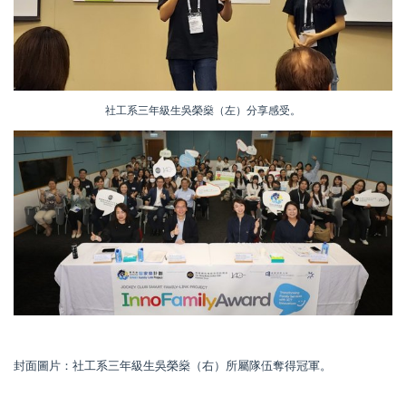
社工系三年級生吳榮燊（左）分享感受。
封面圖片：社工系三年級生吳榮燊（右）所屬隊伍奪得冠軍。