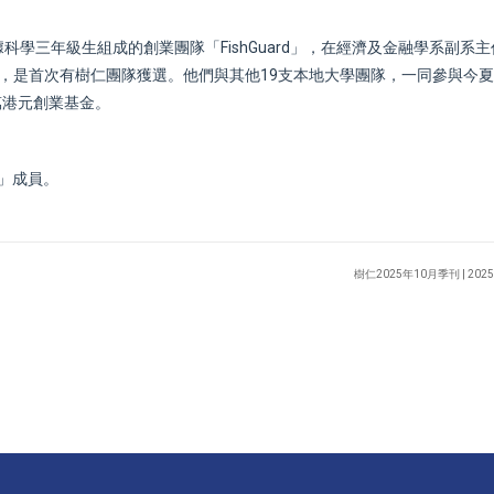
學三年級生組成的創業團隊「FishGuard」，在經濟及金融學系副系
），是首次有樹仁團隊獲選。他們與其他19支本地大學團隊，一同參與今
10萬港元創業基金。
d」成員。
樹仁2025年10月季刊 | 202