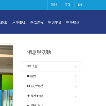
繁體
简体
EN
頁歡迎
入學途徑
學位課程
申請平台
中學服務
消息與活動
消息
活動
影片巡禮
學生成就
通告事項