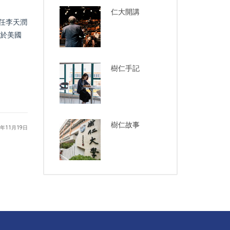
仁大開講
主任李天潤
夏於美國
樹仁手記
樹仁故事
5年11月19日