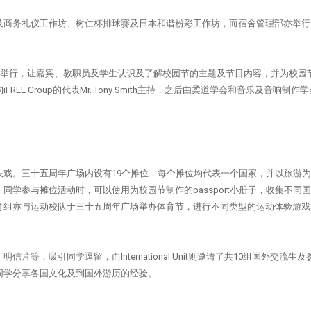
及商务礼仪工作坊、树仁杯排球赛及日本和谐粉彩工作坊，而宿舍管理部亦举行
。
）举行，让嘉宾、教职员及学生认识及了解校园节的主题及节目内容，并为校园
E Group的代表Mr. Tony Smith主持，之后由柔道学会和音乐及音响制作
头戏。
三十五周年广场内设有19个摊位，每个摊位均代表一个国家，并以旅游
。
同学参与摊位活动时，可以使用为校园节制作的passport小册子，收集不同
育组亦与运动校队于三十五周年广场举办体育节，进行不同类型的运动体验游戏
，吸引同学逗留，而International Unit则邀请了共10组国外交流生
同学分享各国文化及到国外游历的经验。