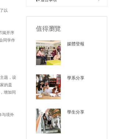
了以
值得瀏覽
节揭开序
学会同学作
媒體登報
为主题，设
學系分享
国家的盖
，增加同
學生分享
及参与境外