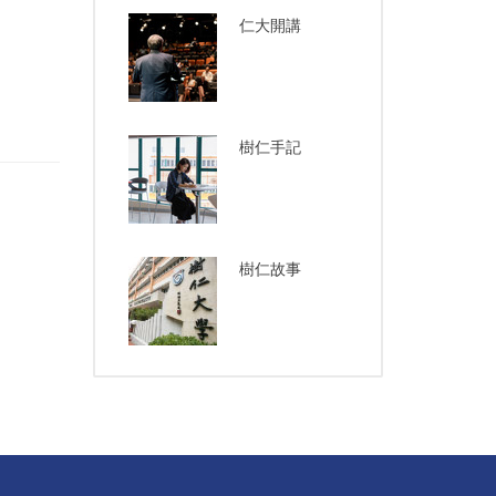
仁大開講
樹仁手記
樹仁故事