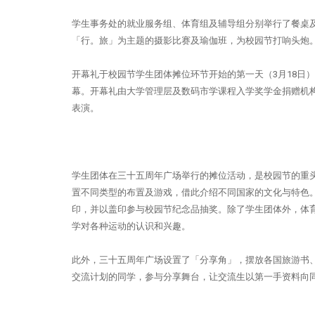
学生事务处的就业服务组、体育组及辅导组分别举行了餐桌
「行。旅」为主题的摄影比赛及瑜伽班，为校园节打响头炮
开幕礼于校园节学生团体摊位环节开始的第一天（3月18日
幕。
开幕礼由大学管理层及数码市学课程入学奖学金捐赠机构iFRE
表演。
学生团体在三十五周年广场举行的摊位活动，是校园节的重
置不同类型的布置及游戏，借此介绍不同国家的文化与特色
印，并以盖印参与校园节纪念品抽奖。
除了学生团体外，体
学对各种运动的认识和兴趣。
此外，三十五周年广场设置了「分享角」，摆放各国旅游书、明信片等
交流计划的同学，参与分享舞台，让交流生以第一手资料向