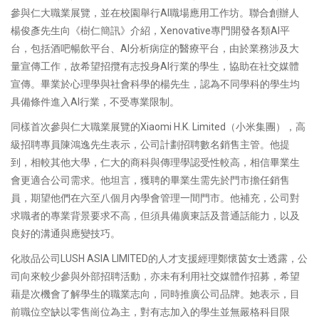
參與仁大職業展覽，並在校園舉行AI職場應用工作坊。聯合創辦人
楊俊彥先生向《樹仁簡訊》介紹，Xenovative專門開發各類AI平
台，包括酒吧暢飲平台、AI分析病症的醫療平台，由於業務涉及大
量宣傳工作，故希望招攬有志投身AI行業的學生，協助在社交媒體
宣傳。畢業於心理學與社會科學的楊先生，認為不同學科的學生均
具備條件進入AI行業，不受專業限制。
同樣首次參與仁大職業展覽的Xiaomi H.K. Limited（小米集團），高
級招聘專員陳鴻逸先生表示，公司計劃招聘數名銷售主管。他提
到，相較其他大學，仁大的商科與傳理學認受性較高，相信畢業生
會更適合公司需求。他坦言，獲聘的畢業生需先於門市擔任銷售
員，期望他們在六至八個月內學會管理一間門市。他補充，公司對
求職者的專業背景要求不高，但須具備廣東話及普通話能力，以及
良好的溝通與應變技巧。
化妝品公司LUSH ASIA LIMITED的人才支援經理鄭懷茵女士透露，公
司向來較少參與外部招聘活動，亦未有利用社交媒體作招募，希望
藉是次機會了解學生的職業志向，同時推廣公司品牌。她表示，目
前職位空缺以零售崗位為主，對有志加入的學生並無嚴格科目限