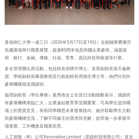
香港樹仁大學一連三日（2026年3月17日至19日）在顧鐵華費肇芬
伉儷廣場舉行職業展覽，超過85間本地及跨國企業參與，涵蓋政
府、銀行、金融、傳媒、社福、零售、資訊科技和旅遊等行業。
多名管理層出席活動，包括校長胡懷中博士、首席副校長孫天倫教
授、學術副校長陳蒨教授及行政副校長周德生博士等，他們分別向
參展機構致送感謝狀。
協理副校長（學生事務）葉秀燕女士在首日活動致辭表示，感謝所
有參展機構來臨仁大，企業連結教育界至關重要，可為學生提供職
場上的寶貴意見，有助同學構思未來發展路向。她亦鼓勵學生主動
與參展機構交流，了解不同僱主的需求與見解，從而進一步掌握市
場發展、工作機會及職業前景。
人工智能（AI）公司Xenovative Limited（星鑄科技有限公司）首次