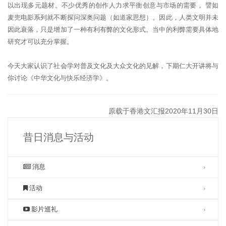
以出现多元题材。
不少优秀的创作人力求平衡创意与市场的需要， 譬如
麦兜电影系列就不断探问深奥问题（如道家思想）。
因此，人类文明并未
因此衰落，只是增加了一种有利有弊的文化形式。
当中的利弊需要具体地
研究才可以充分掌握。
今天大家认识了社会学对普及文化及大众文化的见解，下期仁大开讲将与
你讨论《中华文化与快乐经济学》。
原载于香港文汇报2020年11月30日
昔日消息与活动
消息
活动
影片巡礼