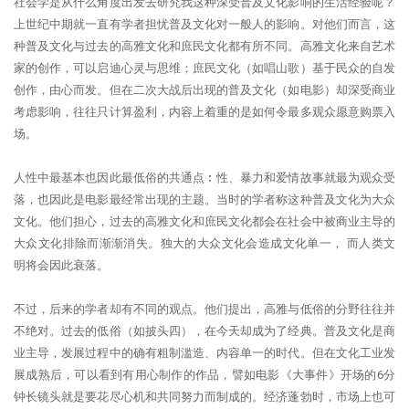
社会学是从什么角度出发去研究我这种深受普及文化影响的生活经验呢？
上世纪中期就一直有学者担忧普及文化对一般人的影响。
对他们而言，这
种普及文化与过去的高雅文化和庶民文化都有所不同。
高雅文化来自艺术
家的创作，可以启迪心灵与思维；庶民文化（如唱山歌）基于民众的自发
创作，由心而发。
但在二次大战后出现的普及文化（如电影）却深受商业
考虑影响，往往只计算盈利，内容上着重的是如何令最多观众愿意购票入
场。
人性中最基本也因此最低俗的共通点︰性、暴力和爱情故事就最为观众受
落，也因此是电影最经常出现的主题。
当时的学者称这种普及文化为大众
文化。
他们担心，过去的高雅文化和庶民文化都会在社会中被商业主导的
大众文化排除而渐渐消失。
独大的大众文化会造成文化单一， 而人类文
明将会因此衰落。
不过，后来的学者却有不同的观点。
他们提出，高雅与低俗的分野往往并
不绝对。
过去的低俗（如披头四），在今天却成为了经典。
普及文化是商
业主导，发展过程中的确有粗制滥造、内容单一的时代。
但在文化工业发
展成熟后，可以看到有用心制作的作品，譬如电影《大事件》开场的6分
钟长镜头就是要花尽心机和共同努力而制成的。
经济蓬勃时，市场上也可