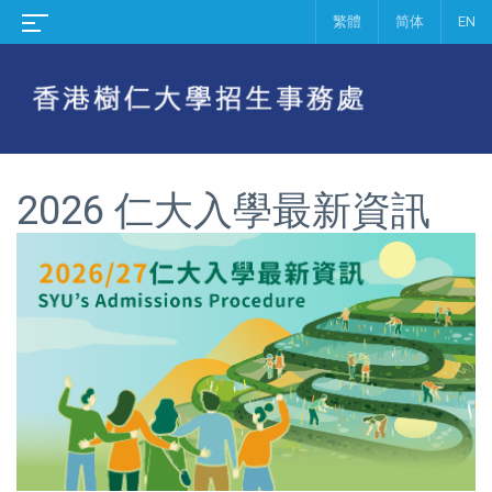
繁體
简体
EN
2026 仁大
入學
最新
資訊