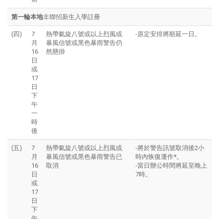
第一輪本地
非聯招
新生入學註冊
(四)
7
熱帶氣旋八號或以上烈風或
-原定安排將順延一日。
月
暴風信號或黑色暴雨警告仍
16
然懸掛
日
或
17
日
下
午
一
時
後
(五)
7
熱帶氣旋八號或以上烈風或
-將於警告訊號取消後2小
月
暴風信號或黑色暴雨警告已
時內恢復運作*。
16
取消
-當日辦公時間將延至晚上
日
7時。
或
17
日
下
午