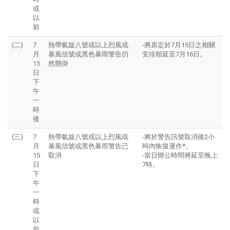
或
以
前
(二)
7
熱帶氣旋八號或以上烈風或
-將原定於7月15日之相關
月
暴風信號或黑色暴雨警告仍
安排順延至7月16日。
15
然懸掛
日
下
午
一
時
後
(三)
7
熱帶氣旋八號或以上烈風或
-將於警告訊號取消後2小
月
暴風信號或黑色暴雨警告已
時內恢復運作*。
15
取消
-當日辦公時間將延至晚上
日
7時。
下
午
一
時
或
以
前