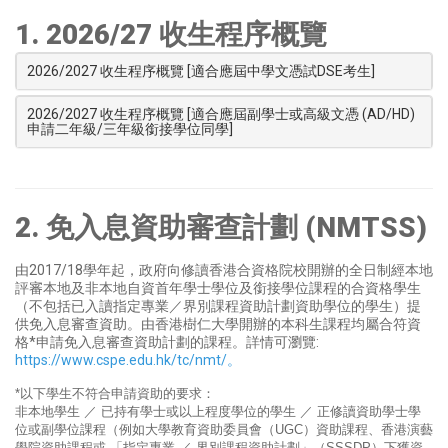
1. 2026/27 收生程序概覽
2026/2027 收生程序概覽 [適合應屆中學文憑試DSE考生]
2026/2027 收生程序概覽 [適合應屆副學士或高級文憑 (AD/HD)
申請二年級/三年級銜接學位同學]
2.
免入息資助審查計劃 (NMTSS)
由2017/18學年起，政府向修讀香港合資格院校開辦的全日制經本地
評審本地及非本地自資首年學士學位及銜接學位課程的合資格學生
（不包括已入讀指定專業／界別課程資助計劃資助學位的學生）提
供免入息審查資助。由香港樹仁大學開辦的本科生課程均屬合符資
格*申請免入息審查資助計劃的課程。詳情可瀏覽:
https://www.cspe.edu.hk/tc/nmt/。
*以下學生不符合申請資助的要求：
非本地學生 ／ 已持有學士或以上程度學位的學生 ／ 正修讀資助學士學
位或副學位課程（例如大學教育資助委員會（UGC）資助課程、香港演藝
學院資助課程或 「指定專業 ／ 界別課程資助計劃」（SSSDP）下獲資