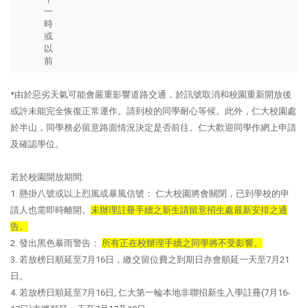
一
時
或
以
前
*由於惡劣天氣可能會嚴重影響道路交通，於訊號取消和校園重新開放後
或許未能完全恢復正常運作。請到校的同學耐心等候。此外，仁大校園處
於半山，同學務必留意路面情況決定是否前往。仁大歡迎同學作網上申請
及確認學位。
若於校園開放期間:
1. 懸掛八號或以上烈風或暴風信號： 仁大校園將會關閉，已到學校的申
請人也需即時離開。
未辦理註冊手續之新生請留意招生處最新安排之通
告。
2. 發出黑色暴雨警告：
所有正在校辦理手續之同學將不受影響。
3. 若放榜日順延至7月16日，繳交留位費之到期日亦會順延一天至7月21
日。
4. 若放榜日順延至7月16日, 仁大第一輪本地非聯招新生入學註冊(7月16-