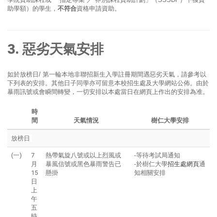
助學額）的學生，
不符合
資格申請資助。
3.
惡劣天氣安排
如於放榜日/ 第一輪本地非聯招新生入學註冊期間遇惡劣天氣，請參考以
下列表的安排。其他日子同學亦可留意本校招生處及大學網站公佈。由於
暴雨訊號或會瞬間轉變，一切安排以本處當日在網頁上作出的安排為准。
時
間
天氣情況
樹仁大學安排
放榜日
(一)
7
熱帶氣旋八號或以上烈風或
-等待考試局通知
月
暴風信號或黑色暴雨警告已
-於樹仁大學
招生處網頁
通
15
懸掛
知相關安排
日
上
午
五
時