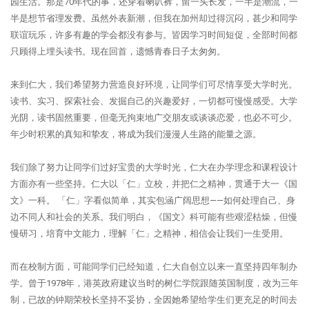
园生活。那是70年代的事，还穿着喇叭裤，留一头长发，一半是潮流，一
半是想节省理发费。虽然外表新潮，但我在加州却过得沉闷，甚少和同学
联谊玩乐，许多有趣的学会都没有参与。皆因学习时间短促，全部时间都
只顾得上埋头读书。现在回首，遗憾青春日子太匆匆。
来到仁大，我们希望努力营造良好环境，让同学们可尽情享受大学时光。
读书、实习、探索社会、发掘自己的兴趣爱好，一切都可慢慢感受。大学
光阴，读书固然重要，但毫无拘束地广交朋友或谈谈恋爱，也必不可少。
年少时积累的真知和挚友，将成为我们漫漫人生路的能量之源。
我们除了努力让同学们过好宝贵的大学时光，仁大在办学理念和课程设计
方面亦有一些坚持。仁大以「仁」立校，并把仁之精神，贯通于大一《国
文》一科。 「仁」字看似简单，其实包涵广阔思想——如何处理自己、身
边不同人和社会的关系。我们明白，《国文》科可能有些艰涩枯燥，但慢
慢研习，培育中文能力，理解「仁」之精神，相信会让我们一生受用。
而在校制方面，可能同学们已经知道，仁大自创立以来一直坚持四年制办
学。曾于1978年，港英政府建议当时的树仁学院跟随英国制度，改为三年
制，已故的钟期荣校长坚持不妥协，全因她希望给学生们更充足的时间去