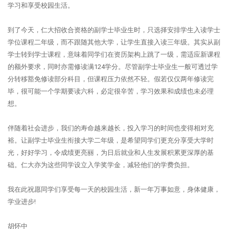
学习和享受校园生活。
到了今天，仁大招收合资格的副学士毕业生时，只选择安排学生入读学士
学位课程二年级，而不跟随其他大学，让学生直接入读三年级。其实从副
学士转到学士课程，意味着同学们在资历架构上跳了一级，需适应新课程
的额外要求，同时亦需修读满124学分。尽管副学士毕业生一般可透过学
分转移豁免修读部分科目，但课程压力依然不轻。假若仅仅两年修读完
毕，很可能一个学期要读六科，必定很辛苦，学习效果和成绩也未必理
想。
伴随着社会进步，我们的寿命越来越长，投入学习的时间也变得相对充
裕。让副学士毕业生衔接大学二年级，是希望同学们更充分享受大学时
光，好好学习，令成绩更亮丽，为日后就业和人生发展积累更深厚的基
础。仁大亦为这些同学设立入学奖学金，减轻他们的学费负担。
我在此祝愿同学们享受每一天的校园生活，新一年万事如意，身体健康，
学业进步!
胡怀中