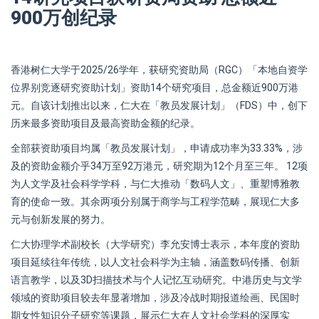
900万创纪录
香港树仁大学于2025/26学年，获研究资助局（RGC）「本地自资学
位界别竞逐研究资助计划」资助14个研究项目，总金额近900万港
元。自该计划推出以来，仁大在「教员发展计划」（FDS）中，创下
历来最多资助项目及最高资助金额的纪录。
全部获资助项目均属「教员发展计划」，申请成功率为33.33%，涉
及的资助金额介乎34万至92万港元，研究期为12个月至三年。 12项
为人文学及社会科学学科，与仁大推动「数码人文」、重塑博雅教
育的使命一致。其余两项分别属于商学与工程学范畴，展现仁大多
元与创新发展的努力。
仁大协理学术副校长（大学研究）李允安博士表示，本年度的资助
项目延续往年传统，以人文社会科学为主轴，涵盖数码传播、创新
语言教学，以及3D扫描技术与个人记忆互动研究。中港历史与文学
领域的资助项目较去年显著增加，涉及冷战时期报道绘画、民国时
期女性知识分子研究等课题，展示仁大在人文社会学科的深厚实