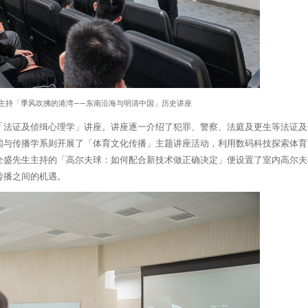
主持「季风吹拂的港湾——东南沿海与明清中国」历史讲座
「法证及侦缉心理学」讲座。讲座逐一介绍了犯罪、警察、法庭及更生等法证及
闻与传播学系则开展了「体育文化传播」主题讲座活动，利用数码科技探索体育
全盛先生主持的「高尔夫球：如何配合新技术做正确决定」便设置了室内高尔夫
传播之间的机遇。