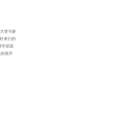
生大使与参
好者们的
理学层面
真的很开