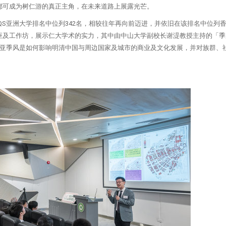
都可成为树仁游的真正主角，在未来道路上展露光芒。
年QS亚洲大学排名中位列342名，相较往年再向前迈进，并依旧在该排名中位列
座及工作坊，展示仁大学术的实力，其中由中山大学副校长谢湜教授主持的「季
东亚季风是如何影响明清中国与周边国家及城市的商业及文化发展，并对族群、