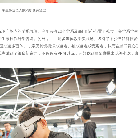
学生参观仁大数码影像实验室
伉俪广场内的学系摊位。今年共有20个学系及部门精心布置了摊位，各学系学
学生家长作升学咨询。另外，「互动多媒体教学实践场」吸引了不少年轻科技爱
校园欺凌多面体」，亲历其境扮演欺凌者、被欺凌者或旁观者，从而在辅导及心
我尝试到了很多新东西，不仅仅有VR可以玩，还能吃到糖葱饼爆米花等小吃，