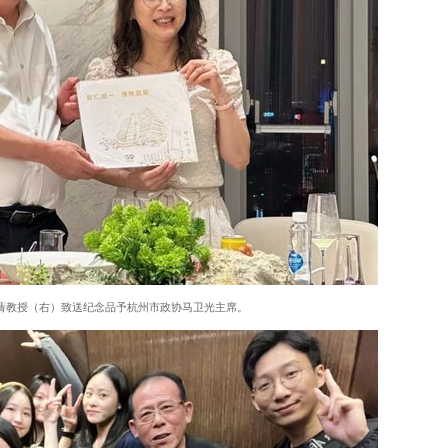
蒨教授（右）致送纪念品予杭州市政协马卫光主席。