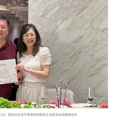
（右）致送纪念品予香港杭州政协之友联谊会胡惠康会长。